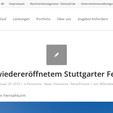
- 00
Impressum
Nachrichtenagentur: 7aktuell.de
Unternehemensfotograf
lauf
Leistungen
Portfolio
Über uns
Angebot Anfordern
wiedereröffnetem Stuttgarter 
/
/
anuar 29, 2016
in
Panorama - News
,
Panorama - Reise/Freizeit
von
360erleb
er Fernsehturm