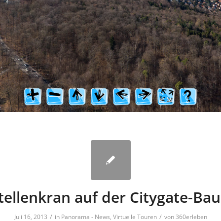
ellenkran auf der Citygate-Bau
/
/
Juli 16, 2013
in
Panorama - News
,
Virtuelle Touren
von
360erleben