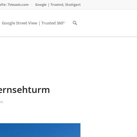
ie: 7visuals.com
Google | Trusted, Stuttgart
Google Street View | Trusted 360°
Fernsehturm
en