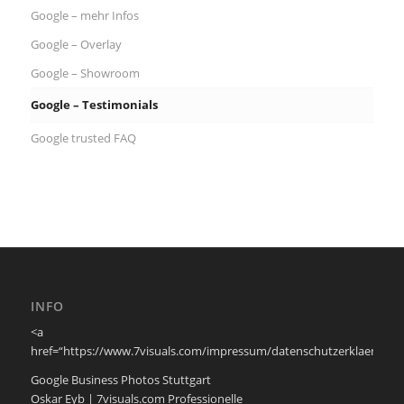
Google – mehr Infos
Google – Overlay
Google – Showroom
Google – Testimonials
Google trusted FAQ
INFO
<a
href=“https://www.7visuals.com/impressum/datenschutzerklaerung/
Google Business Photos Stuttgart
Oskar Eyb | 7visuals.com Professionelle