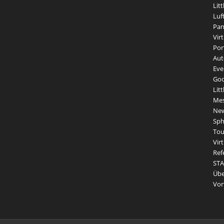
Litt
Luf
Pan
Vir
Por
Aut
Eve
Goo
Lit
Me
Ne
Sph
Tou
Vir
Ref
STA
Übe
Vor