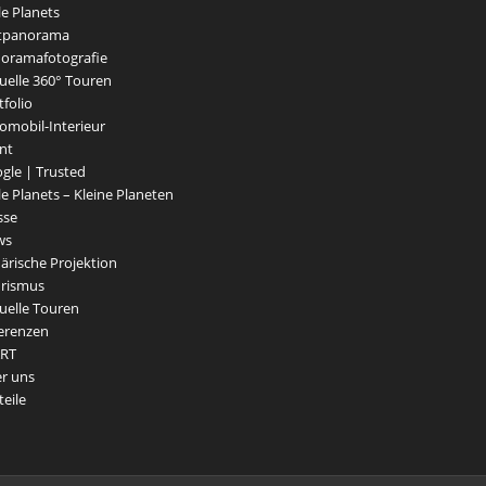
le Planets
tpanorama
oramafotografie
tuelle 360° Touren
tfolio
omobil-Interieur
nt
gle | Trusted
tle Planets – Kleine Planeten
sse
ws
ärische Projektion
rismus
tuelle Touren
erenzen
RT
r uns
teile