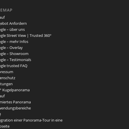
TEMAP
auf
ebot Anfordern
gle – über uns
gle Street View | Trusted 360°
gle – mehr Infos
gle – Overlay
gle – Showroom
gle – Testimonials
gle trusted FAQ
pressum
enschutz
stungen
° Kugelpanorama
auf
miertes Panorama
endungsbereiche
Q
egration einer Panorama-Tour in eine
seite