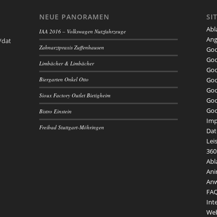
NEUE PANORAMEN
SI
Abl
IAA 2016 – Volkswagen Nutzfahrzeuge
Ang
/datenschutzerklaerung/“>Datenschutzerklärung</a>
Zahnarztpraxis Zuffenhausen
Goo
Goo
Limbächer & Limbächer
Goo
Biergarten Onkel Otto
Goo
Goo
Sioux Factory Outlet Bietigheim
Goo
Goo
Bistro Einstein
Im
Freibad Stuttgart-Möhringen
Dat
Lei
360
Abl
Ani
Anw
FA
Int
Web