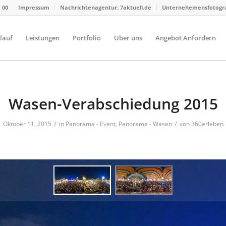
- 00
Impressum
Nachrichtenagentur: 7aktuell.de
Unternehemensfotograf
lauf
Leistungen
Portfolio
Über uns
Angebot Anfordern
Wasen-Verabschiedung 2015
/
/
Oktober 11, 2015
in
Panorama - Event
,
Panorama - Wasen
von
360erleben