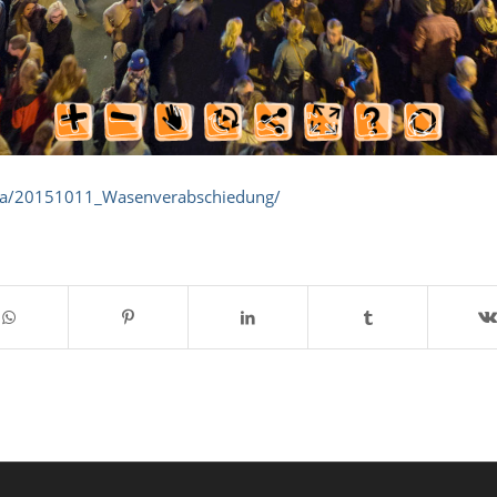
ama/20151011_Wasenverabschiedung/